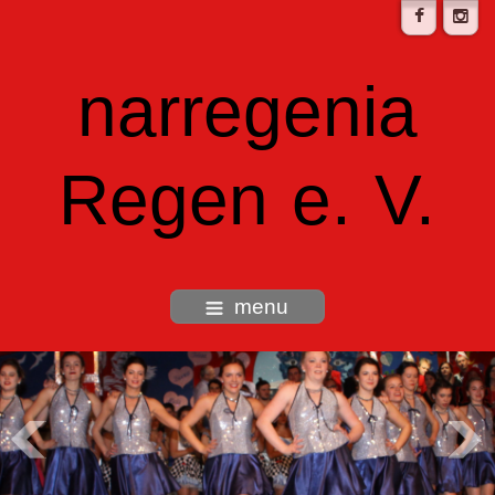
narregenia
Regen e. V.
menu